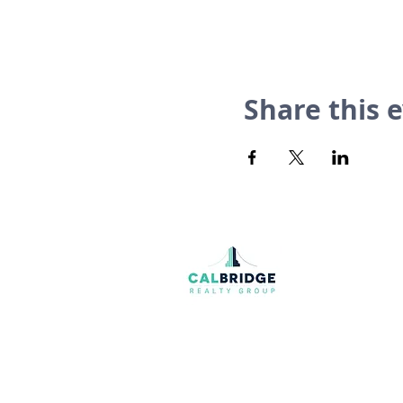
Share this 
Join our mailing list
Email
*