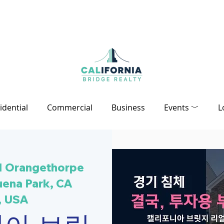
idential
Commercial
Business
Events ﹀
L
1 Orangethorpe
uena Park, CA
, USA