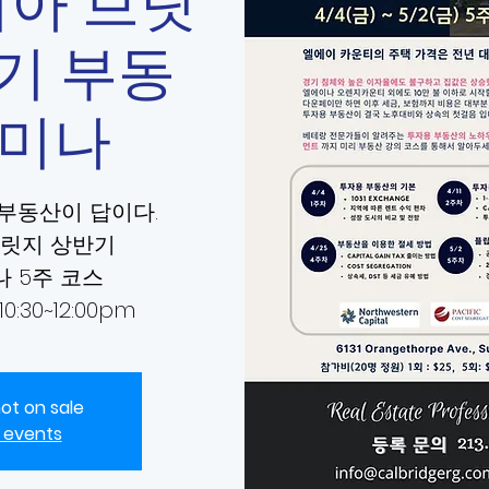
아 브릿
기 부동
세미나
 부동산이 답이다.
릿지 상반기
 5주 코스
10:30~12:00pm
not on sale
 events