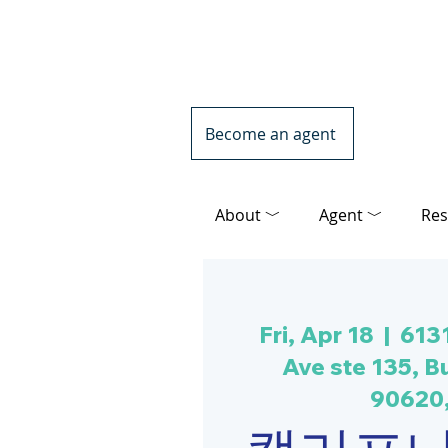
Become an agent
About ﹀
Agent ﹀
Res
Fri, Apr 18
  |  
613
Ave ste 135, B
90620