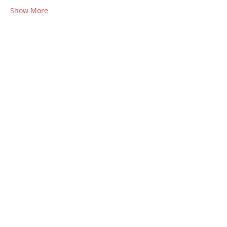
Show More
Share this event
Join our mailing list
Email
*